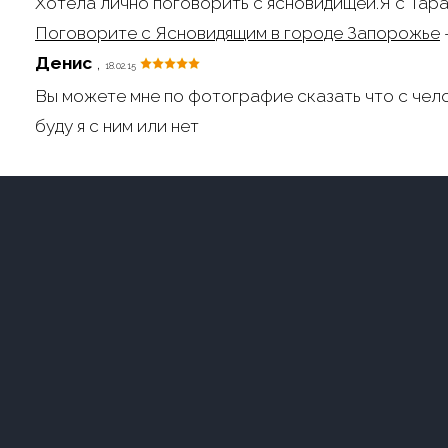
Хотела лично поговорить с ясновидищей.Я с Тара
Поговорите с Ясновидящим в городе Запорожье
Денис
,
18.02.15
Вы можете мне по фотографие сказать что с чел
буду я с ним или нет