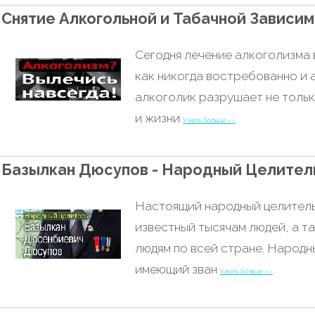
Снятие Алкогольной и Табачной Зависи
Сегодня лечение алкоголизма
как никогда востребованно и а
алкоголик разрушает не тольк
и жизни
Узнать Больше »»
Базылкан Дюсупов - Народный Целител
Настоящий народный целител
известный тысячам людей, а т
людям по всей стране. Народн
имеющий зван
Узнать Больше »»