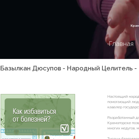
Крам
Главная
Базылкан Дюсупов - Народный Целитель -
Настоящий народ
помогающий людя
кавалер государс
Разработанный дл
Краматорске позв
многих недугов,
Тысячи благодарн