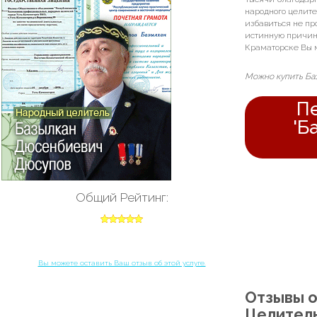
народного целите
избавиться не пр
истинную причину
Краматорске Вы 
Можно купить Баз
Пе
'Б
Общий Рейтинг:
Вы можете оставить Ваш отзыв об этой услуге.
Отзывы о
Целитель