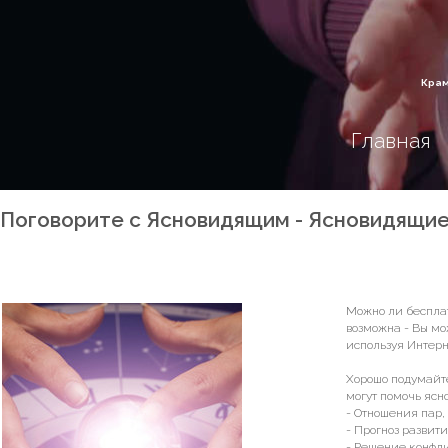
Крам
Главная
Поговорите с Ясновидящим - Ясновидящие
Можно ли бесплат
возможна - Вы мо
используя Интерн
Хорошо подумайте
могут помочь ясн
- Отношения пар,
- Прогноз развит
- Решение конфли